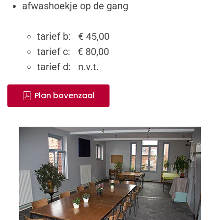
afwashoekje op de gang
tarief b: € 45,00
tarief c: € 80,00
tarief d: n.v.t.
Plan bovenzaal