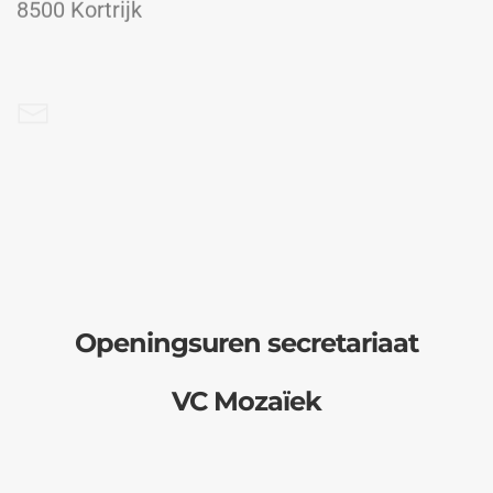
kortrijk@demens.nu
056 25 27 51
Openingsuren secretariaat
VC Mozaïek
Open op maandag, dinsdag, donderdag en